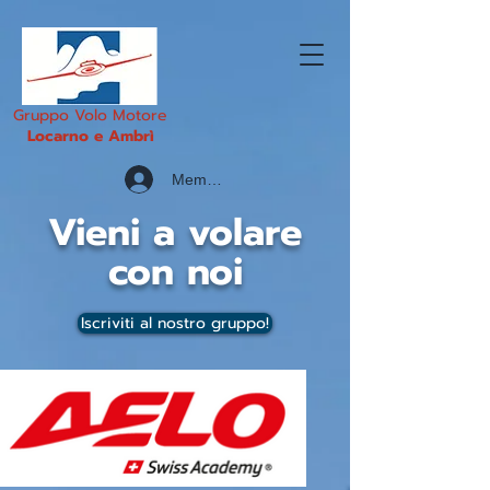
Gruppo Volo Motore
Locarno e Ambrì
Member Area
Vieni a volare
con noi
Iscriviti al nostro gruppo!