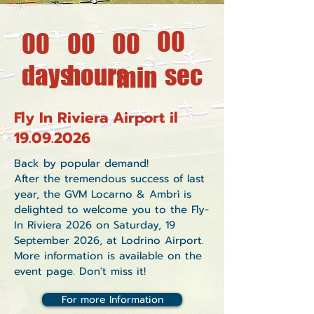
00
00
00
00
days
hours
sec
min
Fly In Riviera Airport il
19.09.2026
Back by popular demand!
After the tremendous success of last
year, the GVM Locarno & Ambrì is
delighted to welcome you to the Fly-
In Riviera 2026 on Saturday, 19
September 2026, at Lodrino Airport.
More information is available on the
event page. Don't miss it!
For more Information